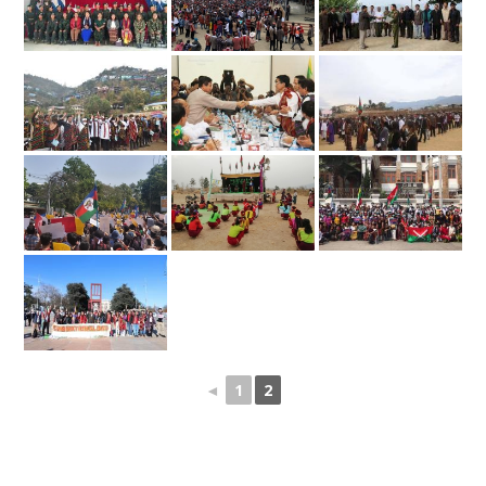
◄
1
2