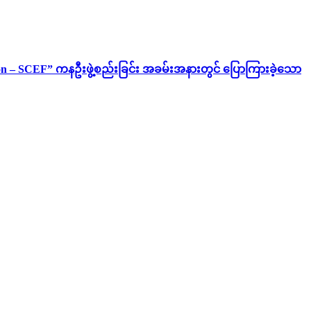
ion – SCEF” ကနဦးဖွဲ့စည်းခြင်း အခမ်းအနားတွင် ပြောကြားခဲ့သော