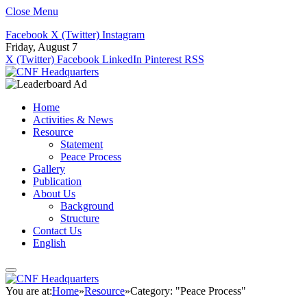
Close Menu
Facebook
X (Twitter)
Instagram
Friday, August 7
X (Twitter)
Facebook
LinkedIn
Pinterest
RSS
Home
Activities & News
Resource
Statement
Peace Process
Gallery
Publication
About Us
Background
Structure
Contact Us
English
You are at:
Home
»
Resource
»
Category: "Peace Process"