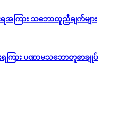
အစိုးရအကြား သဘောတူညီချက်များ
အစိုးရကြား ပဏာမသဘောတူစာချုပ်