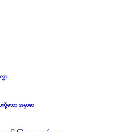
လွှာ
ေးပို့သော အမှာစာ