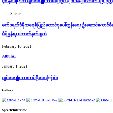
၇၈ နှစ်မြောက် ချင်းအမျိုးသားနေ့တွင် ချင်းအမျိုးသားတပ်ဦး ဥက
June 3, 2026
ဖက်ဒရယ်ဒီမိုကရေစီပြည်ထောင်စုပေါ်ထွန်းရေး ဦးဆောင်ကောင်စီ၊ S
မိန့်ခွန်းမှ ကောက်နုတ်ချက်
February 10, 2021
Album1
January 1, 2021
ချင်းအမျိုးသားတပ်ဦးအကြောင်း
Gallery
Speech/Interview