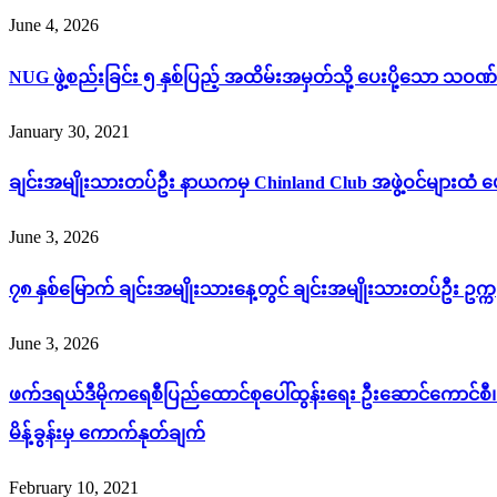
June 4, 2026
NUG ဖွဲ့စည်းခြင်း ၅ နှစ်ပြည့် အထိမ်းအမှတ်သို့ ပေးပို့သော သဝဏ်
January 30, 2021
ချင်းအမျိုးသားတပ်ဦး နာယကမှ Chinland Club အဖွဲ့ဝင်များထံ ပ
June 3, 2026
၇၈ နှစ်မြောက် ချင်းအမျိုးသားနေ့တွင် ချင်းအမျိုးသားတပ်ဦး ဥက
June 3, 2026
ဖက်ဒရယ်ဒီမိုကရေစီပြည်ထောင်စုပေါ်ထွန်းရေး ဦးဆောင်ကောင်စီ၊ S
မိန့်ခွန်းမှ ကောက်နုတ်ချက်
February 10, 2021