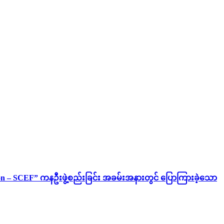
ion – SCEF” ကနဦးဖွဲ့စည်းခြင်း အခမ်းအနားတွင် ပြောကြားခဲ့သော