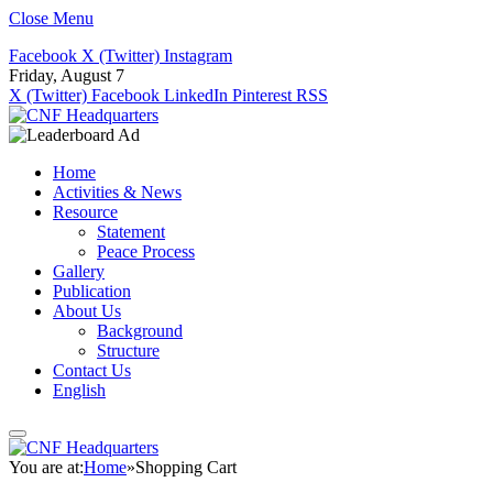
Close Menu
Facebook
X (Twitter)
Instagram
Friday, August 7
X (Twitter)
Facebook
LinkedIn
Pinterest
RSS
Home
Activities & News
Resource
Statement
Peace Process
Gallery
Publication
About Us
Background
Structure
Contact Us
English
You are at:
Home
»
Shopping Cart