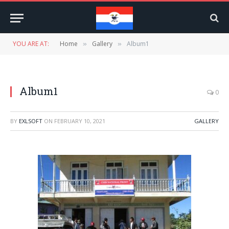
YOU ARE AT:
Home
Gallery
Album1
»
»
Album1
0
BY
EXLSOFT
ON
FEBRUARY 10, 2021
GALLERY