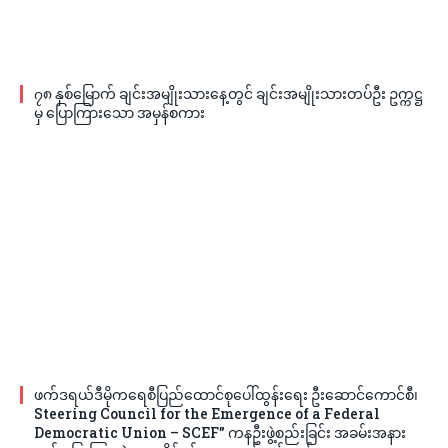
၇၈ နှစ်မြောက် ချင်းအမျိုးသားနေ့တွင် ချင်းအမျိုးသားတပ်ဦး ဥက္ကဋ္ဌ
မှ ပြောကြားသော အမှန်စကား
ဖက်ဒရယ်ဒီမိုကရေစီပြည်ထောင်စုပေါ်ထွန်းရေး ဦးဆောင်ကောင်စီ၊
Steering Council for the Emergence of a Federal
Democratic Union – SCEF” ကနဦးဖွဲ့စည်းခြင်း အခမ်းအနား