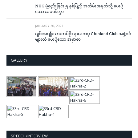
NUG ဖွဲ့စည်းခြင်း ၅ နှစ်ပြည့် အထိမ်းအမှတ်သို့ ပေးပို့
သော သဝဏ်လွှာ
JANUARY 30, 2021
ချင်းအမျိုးသားတပ်ဦး နာယကမှ Chinland Club အဖွဲ့ဝင်
များထံ ပေးပို့သော အမှာစာ
GALLERY
SPEECH/INTERVIEW