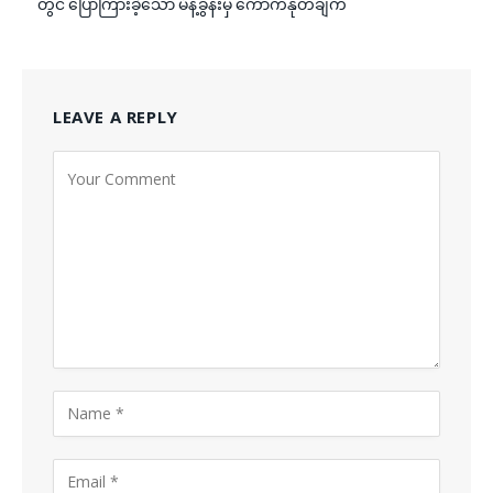
တွင် ပြောကြားခဲ့သော မိန့်ခွန်းမှ ကောက်နုတ်ချက်
LEAVE A REPLY