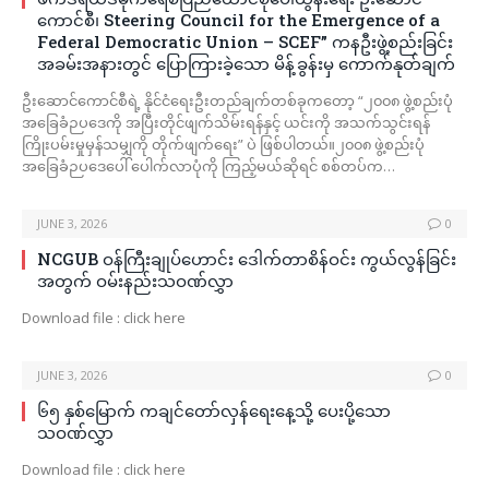
ကောင်စီ၊ Steering Council for the Emergence of a
Federal Democratic Union – SCEF” ကနဦးဖွဲ့စည်းခြင်း
အခမ်းအနားတွင် ပြောကြားခဲ့သော မိန့်ခွန်းမှ ကောက်နုတ်ချက်
ဦးဆောင်ကောင်စီရဲ့ နိုင်ငံရေးဦးတည်ချက်တစ်ခုကတော့ “၂၀၀၈ ဖွဲ့စည်းပုံ
အခြေခံဉပဒေကို အပြီးတိုင်ဖျက်သိမ်းရန်နှင့် ယင်းကို အသက်သွင်းရန်
ကြိုးပမ်းမှုမှန်သမျှကို တိုက်ဖျက်ရေး” ပဲ ဖြစ်ပါတယ်။၂၀၀၈ ဖွဲ့စည်းပုံ
အခြေခံဉပဒေပေါ် ပေါက်လာပုံကို ကြည့်မယ်ဆိုရင် စစ်တပ်က…
JUNE 3, 2026
0
NCGUB ဝန်ကြီးချုပ်ဟောင်း ဒေါက်တာစိန်ဝင်း ကွယ်လွန်ခြင်း
အတွက် ဝမ်းနည်းသဝဏ်လွှာ
Download file : click here
JUNE 3, 2026
0
၆၅ နှစ်မြောက် ကချင်တော်လှန်ရေးနေ့သို့ ပေးပို့သော
သဝဏ်လွှာ
Download file : click here