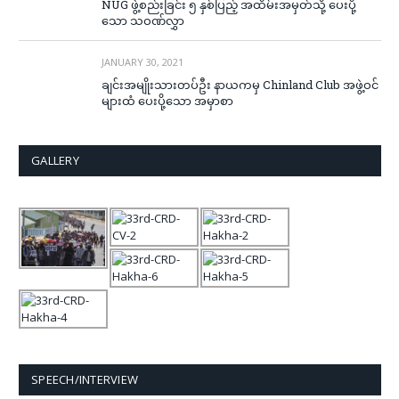
NUG ဖွဲ့စည်းခြင်း ၅ နှစ်ပြည့် အထိမ်းအမှတ်သို့ ပေးပို့
သော သဝဏ်လွှာ
JANUARY 30, 2021
ချင်းအမျိုးသားတပ်ဦး နာယကမှ Chinland Club အဖွဲ့ဝင်
များထံ ပေးပို့သော အမှာစာ
GALLERY
SPEECH/INTERVIEW