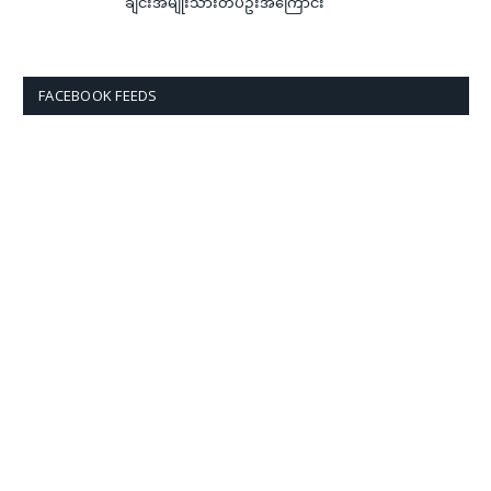
ချင်းအမျိုးသားတပ်ဦးအကြောင်း
FACEBOOK FEEDS