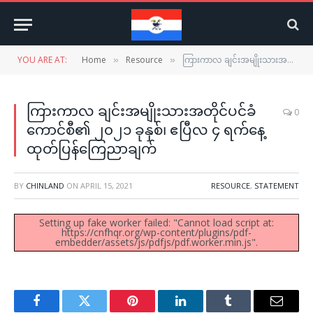
YOU ARE AT:
Home
Resource
ကြားကာလ ချင်းအမျိုးသားအတိုင်ပင်ခံကောင်စီ၏ ၂၀၂၁ ခုနှစ်၊ ဧပြီလ ၄ ရက်နေ့ ထုတ်ပြန်ကြေညာချက်
»
»
ကြားကာလ ချင်းအမျိုးသားအတိုင်ပင်ခံ
0
ကောင်စီ၏ ၂၀၂၁ ခုနှစ်၊ ဧပြီလ ၄ ရက်နေ့
ထုတ်ပြန်ကြေညာချက်
BY
CHINLAND
ON
APRIL 15, 2021
RESOURCE
,
STATEMENT
Setting up fake worker failed: "Cannot load script at:
https://cnfhqr.org/wp-content/plugins/pdf-
embedder/assets/js/pdfjs/pdf.worker.min.js".
Facebook
Twitter
Pinterest
LinkedIn
Tumblr
Email