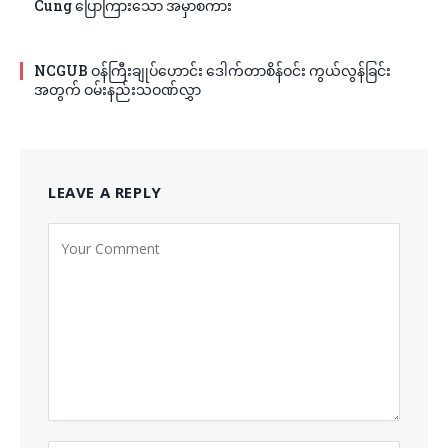
Cung ပြောကြားသော အမှာစကား
NCGUB ဝန်ကြီးချုပ်ဟောင်း ဒေါက်တာစိန်ဝင်း ကွယ်လွန်ခြင်း
အတွက် ဝမ်းနည်းသဝဏ်လွှာ
LEAVE A REPLY