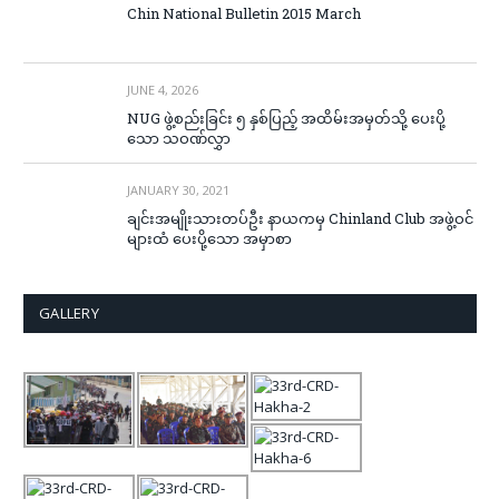
Chin National Bulletin 2015 March
JUNE 4, 2026
NUG ဖွဲ့စည်းခြင်း ၅ နှစ်ပြည့် အထိမ်းအမှတ်သို့ ပေးပို့
သော သဝဏ်လွှာ
JANUARY 30, 2021
ချင်းအမျိုးသားတပ်ဦး နာယကမှ Chinland Club အဖွဲ့ဝင်
များထံ ပေးပို့သော အမှာစာ
GALLERY