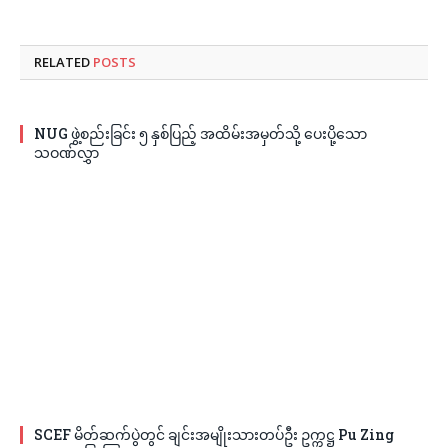
RELATED
POSTS
NUG ဖွဲ့စည်းခြင်း ၅ နှစ်ပြည့် အထိမ်းအမှတ်သို့ ပေးပို့သော
သဝဏ်လွှာ
SCEF မိတ်ဆက်ပွဲတွင် ချင်းအမျိုးသားတပ်ဦး ဥက္ကဋ္ဌ Pu Zing