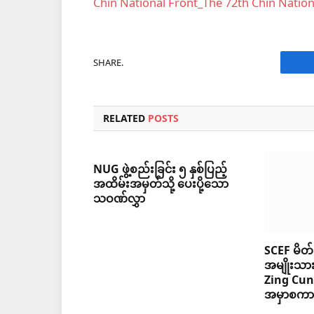
Chin National Front_The 72th Chin Natio
SHARE.
F
RELATED
POSTS
NUG ဖွဲ့စည်းခြင်း ၅ နှစ်ပြည့်
အထိမ်းအမှတ်သို့ ပေးပို့သော
သဝဏ်လွှာ
SCEF မိတ်
အမျိုးသား
Zing Cu
အမှာစကာ