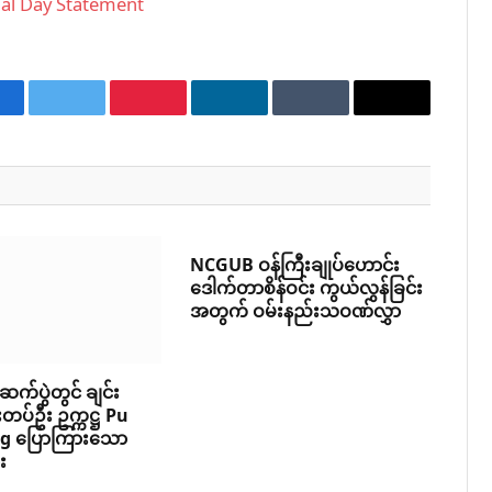
nal Day Statement
acebook
Twitter
Pinterest
LinkedIn
Tumblr
Email
NCGUB ဝန်ကြီးချုပ်ဟောင်း
ဒေါက်တာစိန်ဝင်း ကွယ်လွန်ခြင်း
အတွက် ဝမ်းနည်းသဝဏ်လွှာ
ဆက်ပွဲတွင် ချင်း
တပ်ဦး ဥက္ကဋ္ဌ Pu
ng ပြောကြားသော
း