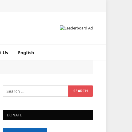
X
Facebook
LinkedIn
Pinterest
RSS
(Twitter)
t Us
English
DONATE