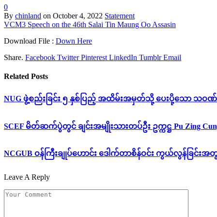
0
By
chinland
on
October 4, 2022
Statement
VCM3 Speech on the 46th Salai Tin Maung Oo Assasin
Download File :
Down Here
Share.
Facebook
Twitter
Pinterest
LinkedIn
Tumblr
Email
Related
Posts
NUG ဖွဲ့စည်းခြင်း ၅ နှစ်ပြည့် အထိမ်းအမှတ်သို့ ပေးပို့သော သဝဏ်
SCEF မိတ်ဆက်ပွဲတွင် ချင်းအမျိုးသားတပ်ဦး ဥက္ကဋ္ဌ Pu Zing 
NCGUB ဝန်ကြီးချုပ်ဟောင်း ဒေါက်တာစိန်ဝင်း ကွယ်လွန်ခြင်းအ
Leave A Reply