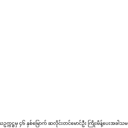
ယဥက္ကဋ္ဌမှ ၄၆ နှစ်မြောက် ဆလိုင်းတင်မောင်ဦး ကြိုးမိန့်ပေးအခ