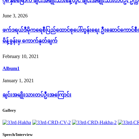
၇၈ နှစ်မြောက် ချင်းအမျိုးသားနေ့တွင် ချင်းအမျိုးသားတပ်ဦး ဥက
June 3, 2026
ဖက်ဒရယ်ဒီမိုကရေစီပြည်ထောင်စုပေါ်ထွန်းရေး ဦးဆောင်ကောင်စီ၊ S
မိန့်ခွန်းမှ ကောက်နုတ်ချက်
February 10, 2021
Album1
January 1, 2021
ချင်းအမျိုးသားတပ်ဦးအကြောင်း
Gallery
Speech/Interview