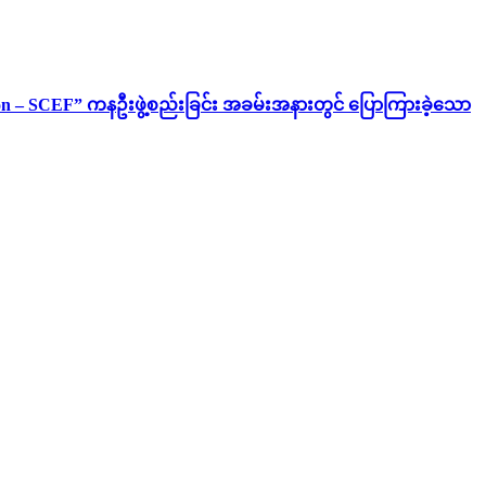
ion – SCEF” ကနဦးဖွဲ့စည်းခြင်း အခမ်းအနားတွင် ပြောကြားခဲ့သော