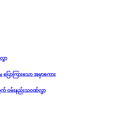
လွှာ
Cung ပြောကြားသော အမှာစကား
တွက် ဝမ်းနည်းသဝဏ်လွှာ