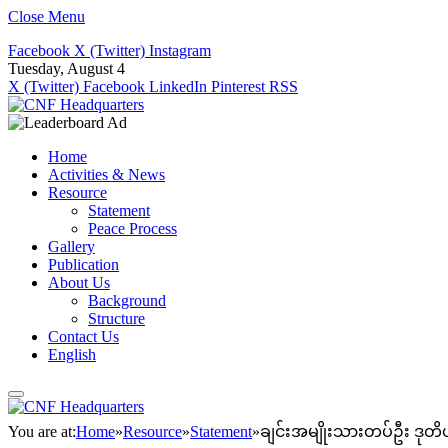
Close Menu
Facebook
X (Twitter)
Instagram
Tuesday, August 4
X (Twitter)
Facebook
LinkedIn
Pinterest
RSS
Home
Activities & News
Resource
Statement
Peace Process
Gallery
Publication
About Us
Background
Structure
Contact Us
English
You are at:
Home
»
Resource
»
Statement
»
ချင်းအမျိုးသားတပ်ဦး ဒုတိ