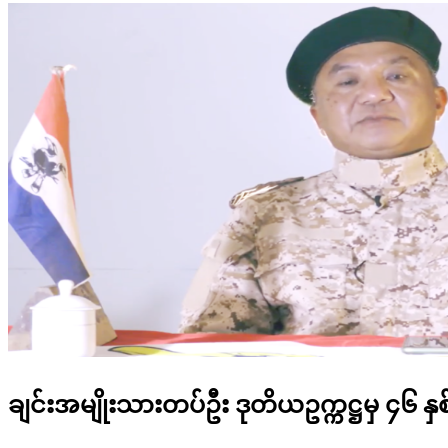
ချင်းအမျိုးသားတပ်ဦး ဒုတိယဥက္ကဋ္ဌမှ ၄၆ 