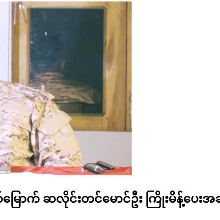
နှစ်မြောက် ဆလိုင်းတင်မောင်ဦး ကြိုးမိန့်