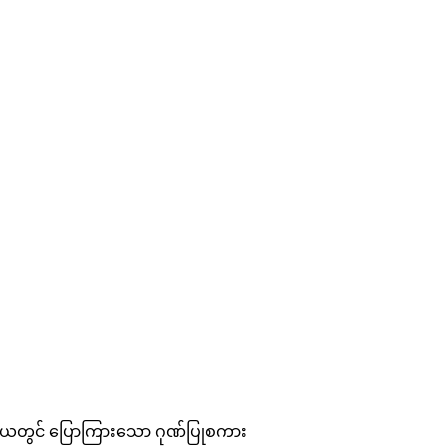
ါသမယတွင် ပြောကြားသော ဂုဏ်ပြုစကား