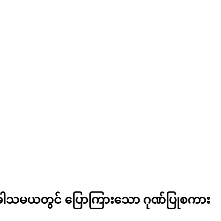
ပေးအခါသမယတွင် ပြောကြားသော ဂုဏ်ပြုစကား