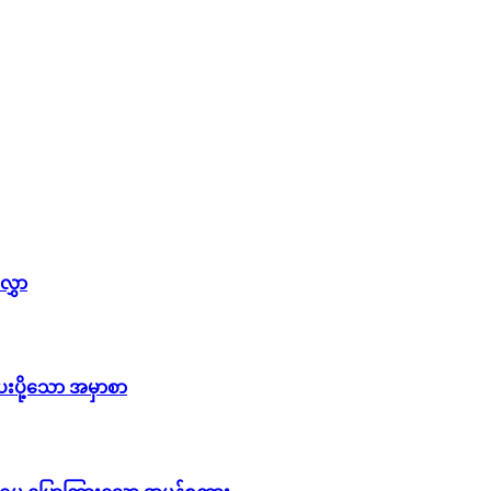
လွှာ
ေးပို့သော အမှာစာ