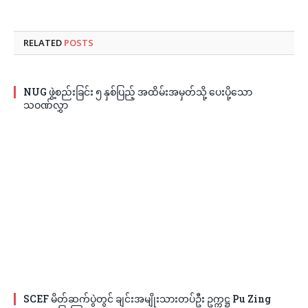
RELATED
POSTS
NUG ဖွဲ့စည်းခြင်း ၅ နှစ်ပြည့် အထိမ်းအမှတ်သို့ ပေးပို့သော
သဝဏ်လွှာ
SCEF မိတ်ဆက်ပွဲတွင် ချင်းအမျိုးသားတပ်ဦး ဥက္ကဋ္ဌ Pu Zing