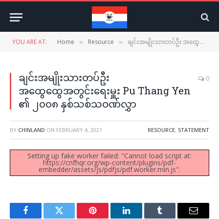
YOU ARE AT:
Home
Resource
ချင်းအမျိုးသားတပ်ဦး အထွေထွေအတွင်းရေးမှူး Pu Thang Yen ၏ ၂၀၀၈ နှစ်သစ်သဝဏ်လွှာ
»
»
ချင်းအမျိုးသားတပ်ဦး
0
အထွေထွေအတွင်းရေးမှူး Pu Thang Yen
၏ ၂၀၀၈ နှစ်သစ်သဝဏ်လွှာ
BY
CHINLAND
ON
FEBRUARY 4, 2021
RESOURCE
,
STATEMENT
Setting up fake worker failed: "Cannot load script at:
https://cnfhqr.org/wp-content/plugins/pdf-
embedder/assets/js/pdfjs/pdf.worker.min.js".
Facebook
Twitter
Pinterest
LinkedIn
Tumblr
Email