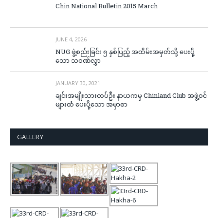
Chin National Bulletin 2015 March
JUNE 4, 2026
NUG ဖွဲ့စည်းခြင်း ၅ နှစ်ပြည့် အထိမ်းအမှတ်သို့ ပေးပို့
သော သဝဏ်လွှာ
JANUARY 30, 2021
ချင်းအမျိုးသားတပ်ဦး နာယကမှ Chinland Club အဖွဲ့ဝင်
များထံ ပေးပို့သော အမှာစာ
GALLERY