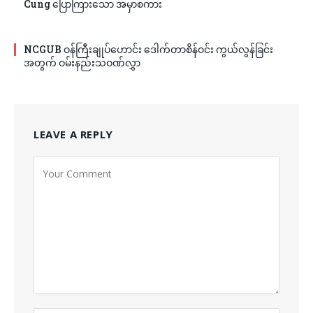
Cung ပြောကြားသော အမှာစကား
NCGUB ဝန်ကြီးချုပ်ဟောင်း ဒေါက်တာစိန်ဝင်း ကွယ်လွန်ခြင်း
အတွက် ဝမ်းနည်းသဝဏ်လွှာ
LEAVE A REPLY