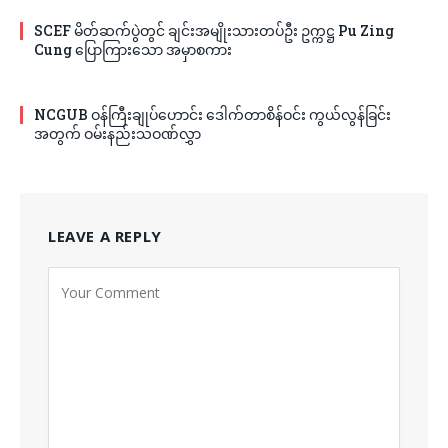
SCEF မိတ်ဆက်ပွဲတွင် ချင်းအမျိုးသားတပ်ဦး ဥက္ကဋ္ဌ Pu Zing
Cung ပြောကြားသော အမှာစကား
NCGUB ဝန်ကြီးချုပ်ဟောင်း ဒေါက်တာစိန်ဝင်း ကွယ်လွန်ခြင်း
အတွက် ဝမ်းနည်းသဝဏ်လွှာ
LEAVE A REPLY