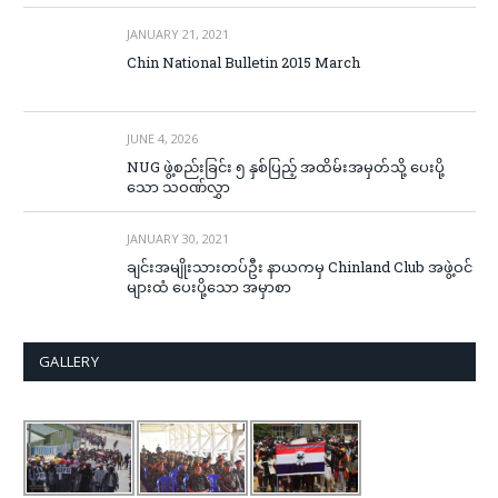
JANUARY 21, 2021
Chin National Bulletin 2015 March
JUNE 4, 2026
NUG ဖွဲ့စည်းခြင်း ၅ နှစ်ပြည့် အထိမ်းအမှတ်သို့ ပေးပို့
သော သဝဏ်လွှာ
JANUARY 30, 2021
ချင်းအမျိုးသားတပ်ဦး နာယကမှ Chinland Club အဖွဲ့ဝင်
များထံ ပေးပို့သော အမှာစာ
GALLERY