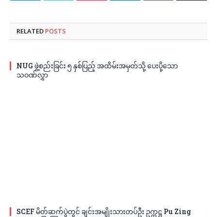
RELATED
POSTS
NUG ဖွဲ့စည်းခြင်း ၅ နှစ်ပြည့် အထိမ်းအမှတ်သို့ ပေးပို့သော
သဝဏ်လွှာ
SCEF မိတ်ဆက်ပွဲတွင် ချင်းအမျိုးသားတပ်ဦး ဥက္ကဋ္ဌ Pu Zing