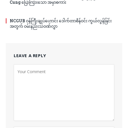
Cung ပြောကြားသော အမှာစကား
NCGUB ဝန်ကြီးချုပ်ဟောင်း ဒေါက်တာစိန်ဝင်း ကွယ်လွန်ခြင်း
အတွက် ဝမ်းနည်းသဝဏ်လွှာ
LEAVE A REPLY