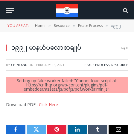
YOU ARE AT:
Home
Resource
Peace Process
၁၉၉၂ မာနယ်ပလောစာချုပ်
»
»
»
၁၉၉၂ မာနယ်ပလောစာချုပ်
0
BY
CHINLAND
ON
FEBRUARY 15, 2021
PEACE PROCESS
,
RESOURCE
Setting up fake worker failed: "Cannot load script at:
https://cnfhqr.org/wp-content/plugins/pdf-
embedder/assets/js/pdfjs/pdf.worker.min.js".
Download PDF :
Click Here
Facebook
Twitter
Pinterest
LinkedIn
Tumblr
Email