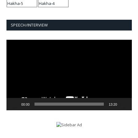
SPEECH/INTERVIEW
Video
Player
00:00
13:20