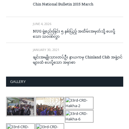
Chin National Bulletin 2015 March
JUNE 4, 2026
NUG ဖွဲ့စည်းခြင်း ၅ နှစ်ပြည့် အထိမ်းအမှတ်သို့ ပေးပို့
သော သဝဏ်လွှာ
JANUARY 30, 2021
ချင်းအမျိုးသားတပ်ဦး နာယကမှ Chinland Club အဖွဲ့ဝင်
များထံ ပေးပို့သော အမှာစာ
GALLERY