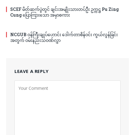
SCEF မိတ်ဆက်ပွဲတွင် ချင်းအမျိုးသားတပ်ဦး ဥက္ကဋ္ဌ Pu Zing
Cung ပြောကြားသော အမှာစကား
NCGUB ဝန်ကြီးချုပ်ဟောင်း ဒေါက်တာစိန်ဝင်း ကွယ်လွန်ခြင်း
အတွက် ဝမ်းနည်းသဝဏ်လွှာ
LEAVE A REPLY