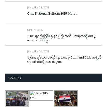
JANUARY 21, 2021
Chin National Bulletin 2015 March
JUNE 4, 2026
NUG ဖွဲ့စည်းခြင်း ၅ နှစ်ပြည့် အထိမ်းအမှတ်သို့ ပေးပို့
သော သဝဏ်လွှာ
JANUARY 30, 2021
ချင်းအမျိုးသားတပ်ဦး နာယကမှ Chinland Club အဖွဲ့ဝင်
များထံ ပေးပို့သော အမှာစာ
GALLERY