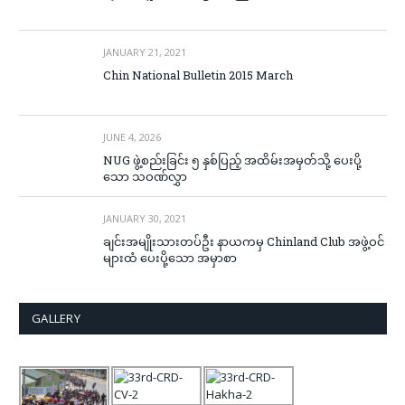
JANUARY 21, 2021
Chin National Bulletin 2015 March
JUNE 4, 2026
NUG ဖွဲ့စည်းခြင်း ၅ နှစ်ပြည့် အထိမ်းအမှတ်သို့ ပေးပို့
သော သဝဏ်လွှာ
JANUARY 30, 2021
ချင်းအမျိုးသားတပ်ဦး နာယကမှ Chinland Club အဖွဲ့ဝင်
များထံ ပေးပို့သော အမှာစာ
GALLERY