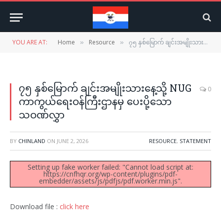
YOU ARE AT:
Home
Resource
၇၅ နှစ်မြောက် ချင်းအမျိုးသားနေ့သို့ NUG ကာကွယ်ရေးဝန်ကြီးဌာနမှ ပေးပို့သော သဝဏ်လွှာ
»
»
၇၅ နှစ်မြောက် ချင်းအမျိုးသားနေ့သို့ NUG
0
ကာကွယ်ရေးဝန်ကြီးဌာနမှ ပေးပို့သော
သဝဏ်လွှာ
BY
CHINLAND
ON
JUNE 2, 2026
RESOURCE
,
STATEMENT
Setting up fake worker failed: "Cannot load script at:
https://cnfhqr.org/wp-content/plugins/pdf-
embedder/assets/js/pdfjs/pdf.worker.min.js".
Download file :
click here