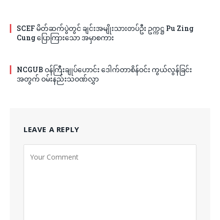
SCEF မိတ်ဆက်ပွဲတွင် ချင်းအမျိုးသားတပ်ဦး ဥက္ကဋ္ဌ Pu Zing
Cung ပြောကြားသော အမှာစကား
NCGUB ဝန်ကြီးချုပ်ဟောင်း ဒေါက်တာစိန်ဝင်း ကွယ်လွန်ခြင်း
အတွက် ဝမ်းနည်းသဝဏ်လွှာ
LEAVE A REPLY