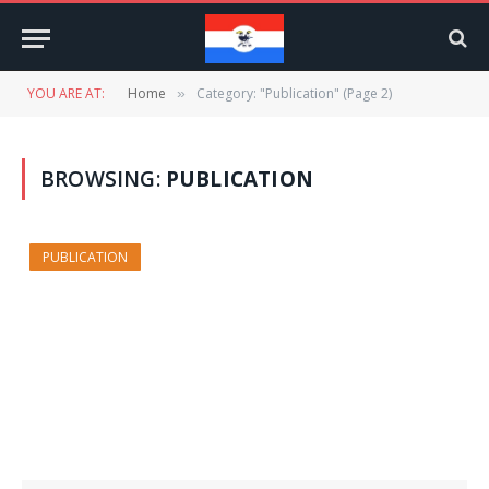
YOU ARE AT:
Home
Category: "Publication" (Page 2)
»
BROWSING:
PUBLICATION
PUBLICATION