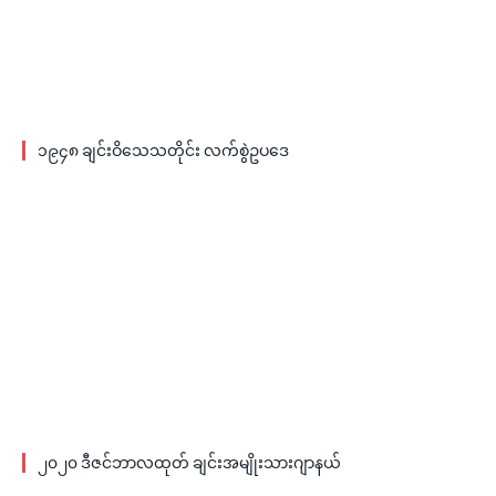
၁၉၄၈ ချင်းဝိသေသတိုင်း လက်စွဲဥပဒေ
၂၀၂၀ ဒီဇင်ဘာလထုတ် ချင်းအမျိုးသားဂျာနယ်