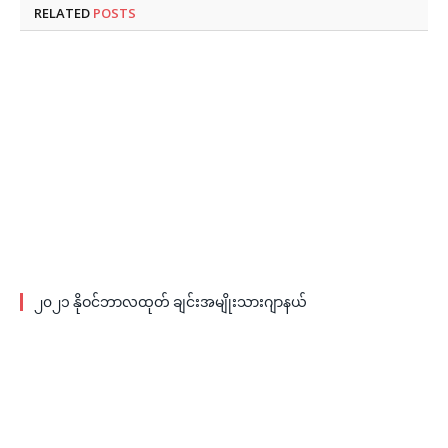
RELATED
POSTS
၂၀၂၁ နိုဝင်ဘာလထုတ် ချင်းအမျိုးသားဂျာနယ်