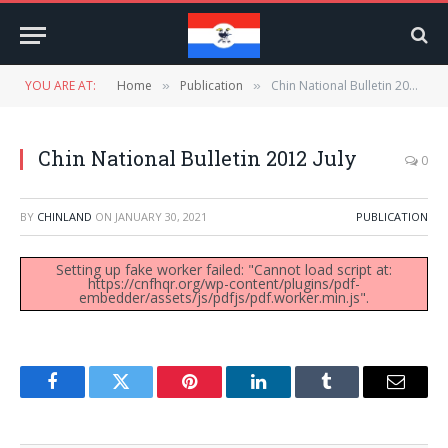
YOU ARE AT:
Home
Publication
Chin National Bulletin 2012 July
»
»
Chin National Bulletin 2012 July
0
BY
CHINLAND
ON
JANUARY 30, 2021
PUBLICATION
Setting up fake worker failed: "Cannot load script at:
https://cnfhqr.org/wp-content/plugins/pdf-
embedder/assets/js/pdfjs/pdf.worker.min.js".
Facebook
Twitter
Pinterest
LinkedIn
Tumblr
Email