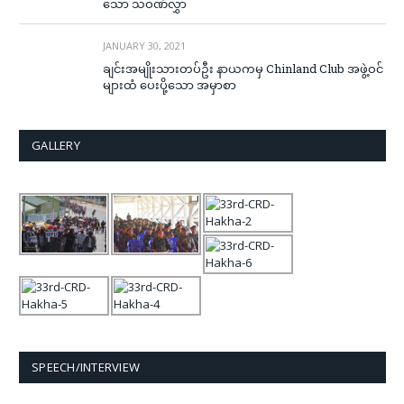
သော သဝဏ်လွှာ
JANUARY 30, 2021
ချင်းအမျိုးသားတပ်ဦး နာယကမှ Chinland Club အဖွဲ့ဝင်
များထံ ပေးပို့သော အမှာစာ
GALLERY
SPEECH/INTERVIEW