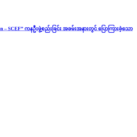
ion – SCEF” ကနဦးဖွဲ့စည်းခြင်း အခမ်းအနားတွင် ပြောကြားခဲ့သော