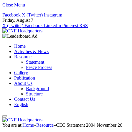
Close Menu
Facebook
X (Twitter)
Instagram
Friday, August 7
X (Twitter)
Facebook
LinkedIn
Pinterest
RSS
Home
Activities & News
Resource
Statement
Peace Process
Gallery
Publication
About Us
Background
Structure
Contact Us
English
You are at:
Home
»
Resource
»
CEC Statement 2004 November 26