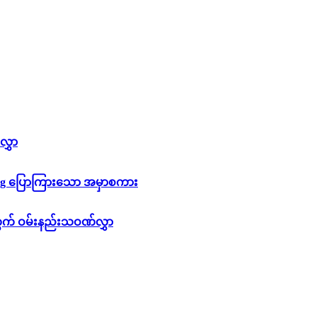
လွှာ
Cung ပြောကြားသော အမှာစကား
တွက် ဝမ်းနည်းသဝဏ်လွှာ