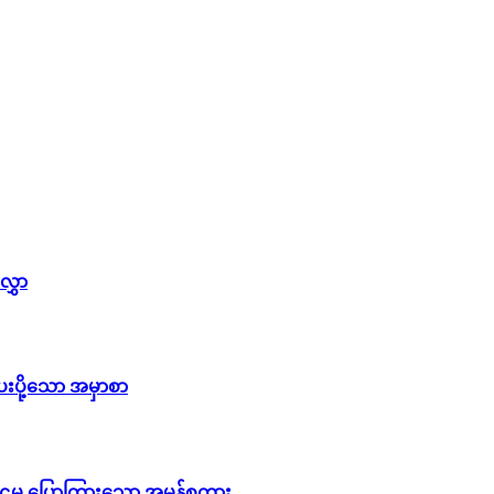
လွှာ
ေးပို့သော အမှာစာ
္ကဋ္ဌမှ ပြောကြားသော အမှန်စကား