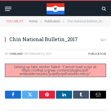
YOU ARE AT:
Home
Publication
Chin National Bulletin_2017
»
»
Chin National Bulletin_2017
0
BY
CHINLAND
ON
FEBRUARY 6, 2021
PUBLICATION
Setting up fake worker failed: "Cannot load script at:
https://cnfhqr.org/wp-content/plugins/pdf-
embedder/assets/js/pdfjs/pdf.worker.min.js".
Facebook
Twitter
Pinterest
LinkedIn
Tumblr
Email