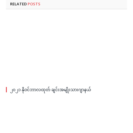
RELATED
POSTS
၂၀၂၁ နိုဝင်ဘာလထုတ် ချင်းအမျိုးသားဂျာနယ်