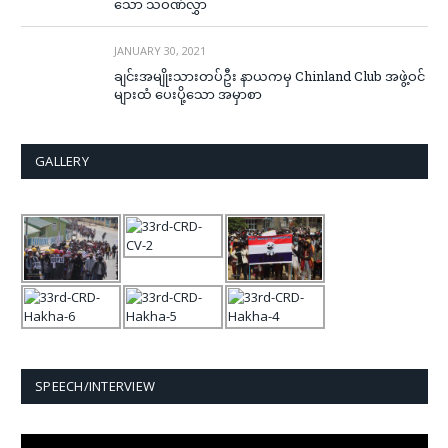
သော သဝဏ်လွှာ
JANUARY 30, 2021
ချင်းအမျိုးသားတပ်ဦး နာယကမှ Chinland Club အဖွဲ့ဝင်
များထံ ပေးပို့သော အမှာစာ
GALLERY
SPEECH/INTERVIEW
Video