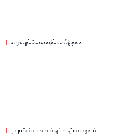
၁၉၄၈ ချင်းဝိသေသတိုင်း လက်စွဲဥပဒေ
၂၀၂၀ ဒီဇင်ဘာလထုတ် ချင်းအမျိုးသားဂျာနယ်