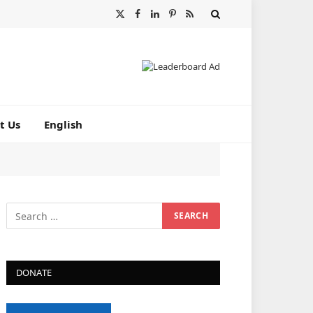
X
Facebook
LinkedIn
Pinterest
RSS
(Twitter)
t Us
English
DONATE