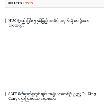
RELATED
POSTS
NUG ဖွဲ့စည်းခြင်း ၅ နှစ်ပြည့် အထိမ်းအမှတ်သို့ ပေးပို့သော
သဝဏ်လွှာ
SCEF မိတ်ဆက်ပွဲတွင် ချင်းအမျိုးသားတပ်ဦး ဥက္ကဋ္ဌ Pu Zing
Cung ပြောကြားသော အမှာစကား