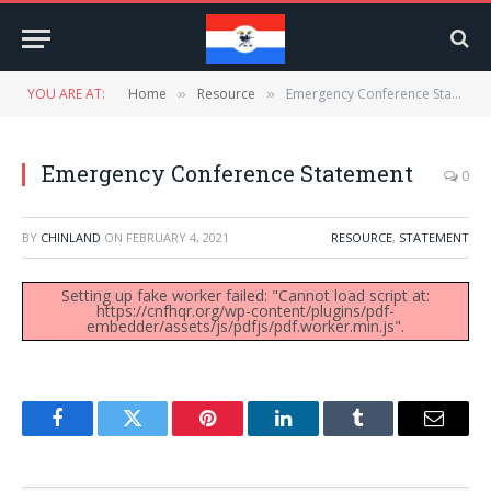
YOU ARE AT:
Home
Resource
Emergency Conference Statement
»
»
Emergency Conference Statement
0
BY
CHINLAND
ON
FEBRUARY 4, 2021
RESOURCE
,
STATEMENT
Setting up fake worker failed: "Cannot load script at:
https://cnfhqr.org/wp-content/plugins/pdf-
embedder/assets/js/pdfjs/pdf.worker.min.js".
Facebook
Twitter
Pinterest
LinkedIn
Tumblr
Email