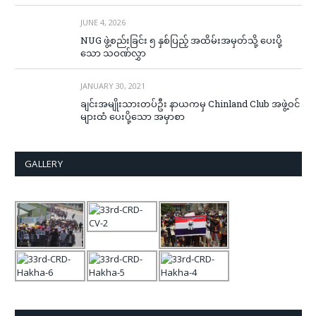
JUNE 4, 2026
NUG ဖွဲ့စည်းခြင်း ၅ နှစ်ပြည့် အထိမ်းအမှတ်သို့ ပေးပို့
သော သဝဏ်လွှာ
JANUARY 30, 2021
ချင်းအမျိုးသားတပ်ဦး နာယကမှ Chinland Club အဖွဲ့ဝင်
များထံ ပေးပို့သော အမှာစာ
GALLERY