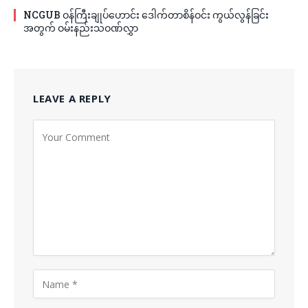
NCGUB ဝန်ကြီးချုပ်ဟောင်း ဒေါက်တာစိန်ဝင်း ကွယ်လွန်ခြင်း
အတွက် ဝမ်းနည်းသဝဏ်လွှာ
LEAVE A REPLY