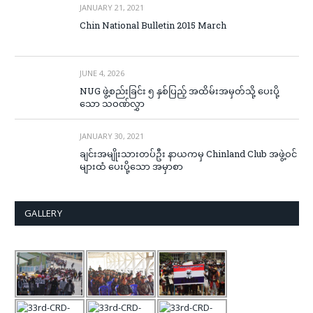
JANUARY 21, 2021
Chin National Bulletin 2015 March
JUNE 4, 2026
NUG ဖွဲ့စည်းခြင်း ၅ နှစ်ပြည့် အထိမ်းအမှတ်သို့ ပေးပို့
သော သဝဏ်လွှာ
JANUARY 30, 2021
ချင်းအမျိုးသားတပ်ဦး နာယကမှ Chinland Club အဖွဲ့ဝင်
များထံ ပေးပို့သော အမှာစာ
GALLERY