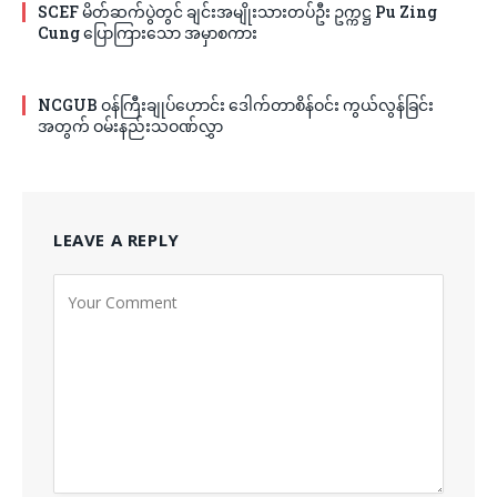
SCEF မိတ်ဆက်ပွဲတွင် ချင်းအမျိုးသားတပ်ဦး ဥက္ကဋ္ဌ Pu Zing
Cung ပြောကြားသော အမှာစကား
NCGUB ဝန်ကြီးချုပ်ဟောင်း ဒေါက်တာစိန်ဝင်း ကွယ်လွန်ခြင်း
အတွက် ဝမ်းနည်းသဝဏ်လွှာ
LEAVE A REPLY