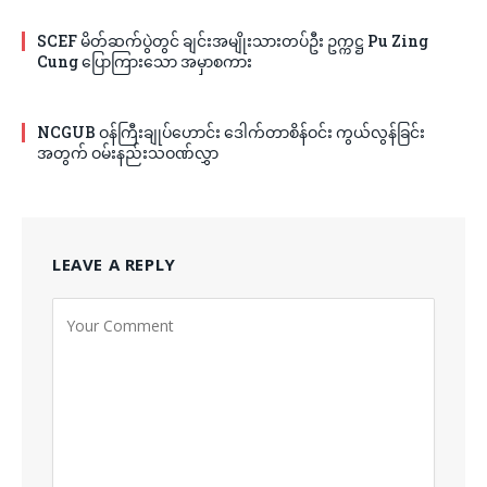
SCEF မိတ်ဆက်ပွဲတွင် ချင်းအမျိုးသားတပ်ဦး ဥက္ကဋ္ဌ Pu Zing
Cung ပြောကြားသော အမှာစကား
NCGUB ဝန်ကြီးချုပ်ဟောင်း ဒေါက်တာစိန်ဝင်း ကွယ်လွန်ခြင်း
အတွက် ဝမ်းနည်းသဝဏ်လွှာ
LEAVE A REPLY