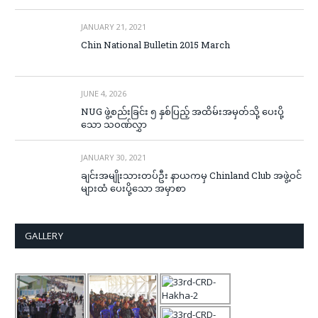
JANUARY 21, 2021
Chin National Bulletin 2015 March
JUNE 4, 2026
NUG ဖွဲ့စည်းခြင်း ၅ နှစ်ပြည့် အထိမ်းအမှတ်သို့ ပေးပို့
သော သဝဏ်လွှာ
JANUARY 30, 2021
ချင်းအမျိုးသားတပ်ဦး နာယကမှ Chinland Club အဖွဲ့ဝင်
များထံ ပေးပို့သော အမှာစာ
GALLERY