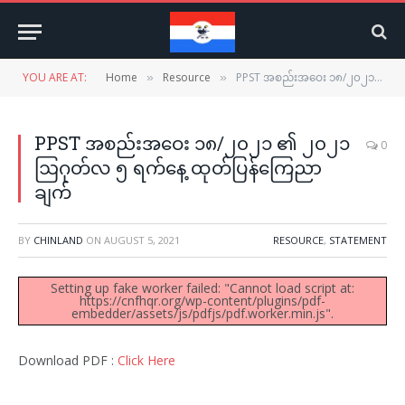
YOU ARE AT:
Home
Resource
PPST အစည်းအဝေး ၁၈/၂၀၂၁ ၏ ၂၀၂၁ ဩဂုတ်လ ၅ ရက်နေ့ ထုတ်ပြန်ကြေညာချက်
»
»
PPST အစည်းအဝေး ၁၈/၂၀၂၁ ၏ ၂၀၂၁
0
ဩဂုတ်လ ၅ ရက်နေ့ ထုတ်ပြန်ကြေညာ
ချက်
BY
CHINLAND
ON
AUGUST 5, 2021
RESOURCE
,
STATEMENT
Setting up fake worker failed: "Cannot load script at:
https://cnfhqr.org/wp-content/plugins/pdf-
embedder/assets/js/pdfjs/pdf.worker.min.js".
Download PDF :
Click Here