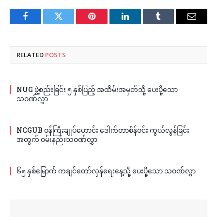
Facebook
Twitter
Pinterest
LinkedIn
Tumblr
Email
RELATED
POSTS
NUG ဖွဲ့စည်းခြင်း ၅ နှစ်ပြည့် အထိမ်းအမှတ်သို့ ပေးပို့သော
သဝဏ်လွှာ
NCGUB ဝန်ကြီးချုပ်ဟောင်း ဒေါက်တာစိန်ဝင်း ကွယ်လွန်ခြင်း
အတွက် ဝမ်းနည်းသဝဏ်လွှာ
၆၅ နှစ်မြောက် ကချင်တော်လှန်ရေးနေ့သို့ ပေးပို့သော သဝဏ်လွှာ