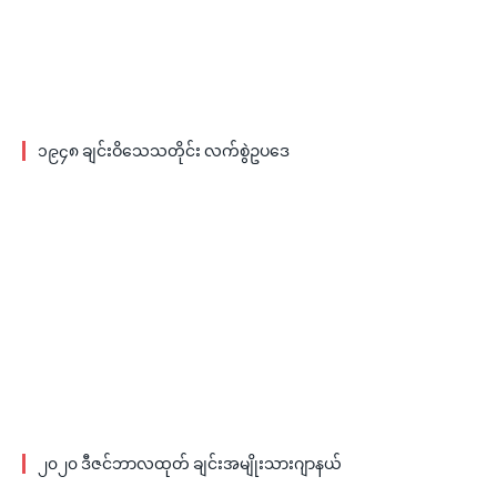
၁၉၄၈ ချင်းဝိသေသတိုင်း လက်စွဲဥပဒေ
၂၀၂၀ ဒီဇင်ဘာလထုတ် ချင်းအမျိုးသားဂျာနယ်