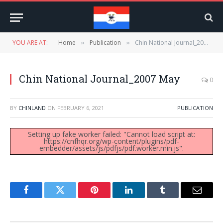
YOU ARE AT:
Home
Publication
Chin National Journal_2007 May
»
»
Chin National Journal_2007 May
0
BY
CHINLAND
ON
FEBRUARY 6, 2021
PUBLICATION
Setting up fake worker failed: "Cannot load script at:
https://cnfhqr.org/wp-content/plugins/pdf-
embedder/assets/js/pdfjs/pdf.worker.min.js".
Facebook
Twitter
Pinterest
LinkedIn
Tumblr
Email