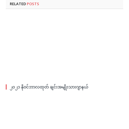
RELATED
POSTS
၂၀၂၁ နိုဝင်ဘာလထုတ် ချင်းအမျိုးသားဂျာနယ်