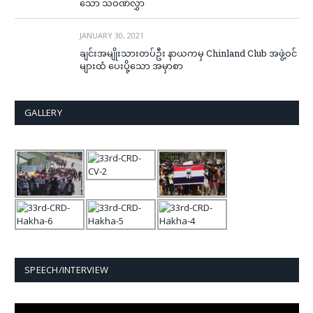
သော သဝဏ်လွှာ
JANUARY 30, 2021
ချင်းအမျိုးသားတပ်ဦး နာယကမှ Chinland Club အဖွဲ့ဝင်
များထံ ပေးပို့သော အမှာစာ
GALLERY
SPEECH/INTERVIEW
Video